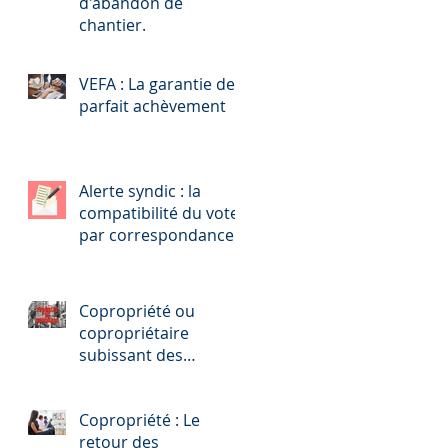
d'abandon de
chantier.
VEFA : La garantie de
parfait achèvement
Alerte syndic : la
compatibilité du vote
par correspondance
avec les passerelles
de majorité.
Copropriété ou
copropriétaire
subissant des
troubles par le fait
d’un locataire : Pensez
Copropriété : Le
oblique !
retour des