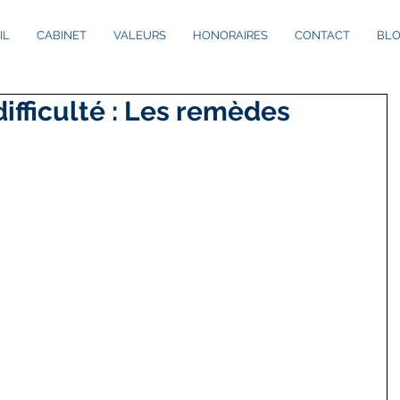
IL
CABINET
VALEURS
HONORAIRES
CONTACT
BL
ifficulté : Les remèdes