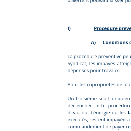
d'alerte », pouvant laisser p
I)                    
Procédure préven
A)      Condition
La procédure préventive peut
Syndicat, les impayés attei
dépenses pour travaux.
Pour les copropriétés de plus
Un troisième seuil, uniquem
déclencher cette procédure
d'eau ou d'énergie ou les f
exécutés, restent impayées de
commandement de payer resté in