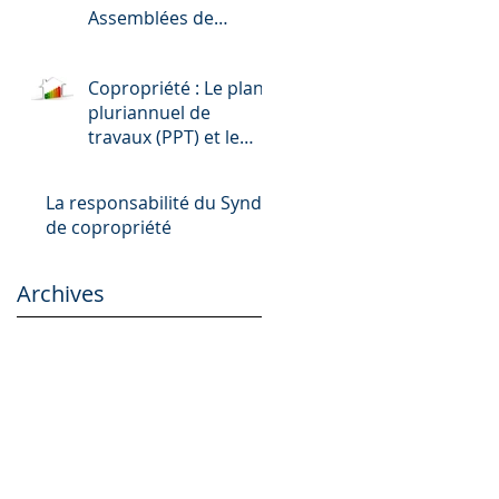
Assemblées de
copropriétaires par
visioconférence et par
Copropriété : Le plan
correspondance.
pluriannuel de
travaux (PPT) et le
diagnostic de
performance
La responsabilité du Syndic
énergétique (DPE)
de copropriété
Archives