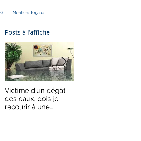
OG
Mentions légales
Posts à l'affiche
Victime d'un dégât
Les remèdes au
des eaux, dois je
blocage de
recourir à une
l'indivision
expertise-judiciaire ?