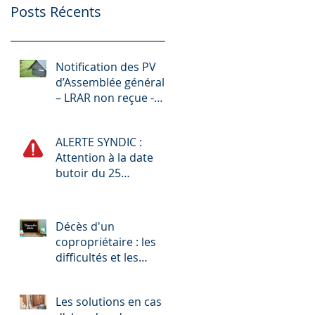
Posts Récents
Notification des PV
d’Assemblée générale
– LRAR non reçue -
Chambre civile 3, 29
juin 2023
ALERTE SYNDIC :
Attention à la date
butoir du 25
novembre 2023
Décès d'un
copropriétaire : les
difficultés et les
remèdes pour les
copropriétés et leur
Les solutions en cas
syndic