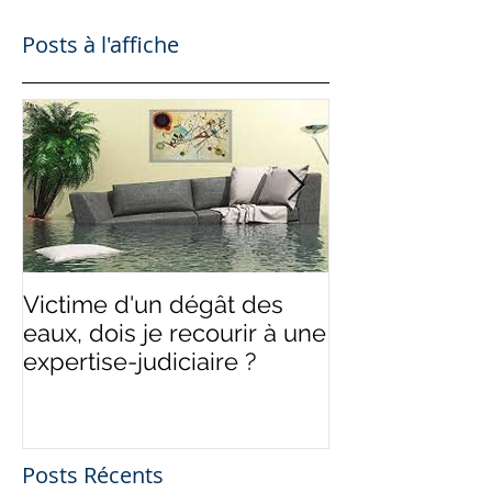
Posts à l'affiche
Victime d'un dégât des
Les remèdes 
eaux, dois je recourir à une
de l'indivision
expertise-judiciaire ?
Posts Récents