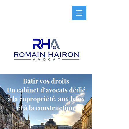
Bâtir vos droits
Un cabinet d’avocats dédié
à la copropriété, aux baux
et à la construction.