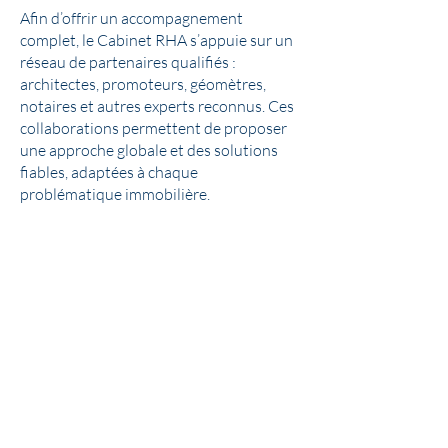
Afin d’offrir un accompagnement
complet, le Cabinet RHA s’appuie sur un
réseau de partenaires qualifiés :
architectes, promoteurs, géomètres,
notaires et autres experts reconnus. Ces
collaborations permettent de proposer
une approche globale et des solutions
fiables, adaptées à chaque
problématique immobilière.
Nos honoraires
Le Cabinet RHA attache une importance
particulière à la transparence des
honoraires, évoqués dès l’ouverture du
dossier.
Ils sont fixés en accord avec le client,